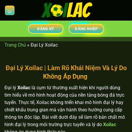
Chuyển
đến
nội
dung
ĐĂNG KÝ
ĐĂNG NHẬP
Trang Chủ
»
Đại Lý Xoilac
Đại Lý Xoilac | Làm Rõ Khái Niệm Và Lý Do
Không Áp Dụng
Đại lý
Xoilac
là cụm từ thường xuất hiện khi người dùng
tìm hiểu về mô hình hoạt động của nền tảng bóng đá trực
tuyến. Thực tế, Xoilac không triển khai mô hình đại lý hay
chiết khấu trung gian mà vận hành theo hướng cung cấp
thông tin độc lập. Bài viết dưới đây sẽ làm rõ bản chất mô
hình đại lý trong môi trường trực tuyến và lý do
Xoilac
không áp dụng hình thức này.