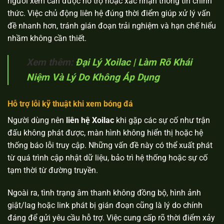
người xem cần được hỗ trợ hoặc xác nhận thông tin chính
thức. Việc chủ động liên hệ đúng thời điểm giúp xử lý vấn
đề nhanh hơn, tránh gián đoạn trải nghiệm và hạn chế hiểu
nhầm không cần thiết.
Xem thêm:
Đại Lý Xoilac | Làm Rõ Khái
Niệm Và Lý Do Không Áp Dụng
Hỗ trợ lỗi kỹ thuật khi xem bóng đá
Người dùng nên
liên hệ Xoilac
khi gặp các sự cố như trận
đấu không phát được, màn hình không hiển thị hoặc hệ
thống báo lỗi truy cập. Những vấn đề này có thể xuất phát
từ quá trình cập nhật dữ liệu, bảo trì hệ thống hoặc sự cố
tạm thời từ đường truyền.
Ngoài ra, tình trạng âm thanh không đồng bộ, hình ảnh
giật/lag hoặc link phát bị gián đoạn cũng là lý do chính
đáng để gửi yêu cầu hỗ trợ. Việc cung cấp rõ thời điểm xảy