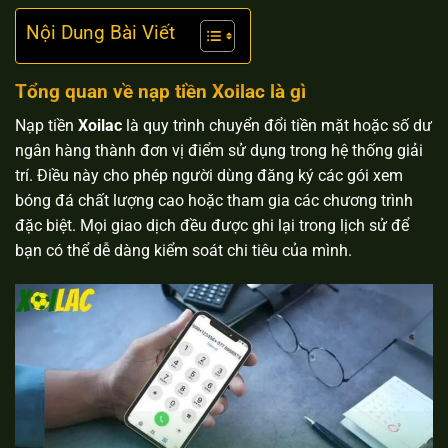
Nội Dung Bài Viết
Tổng quan về nạp tiền Xoilac là gì
Nạp tiền
Xoilac
là quy trình chuyển đổi tiền mặt hoặc số dư
ngân hàng thành đơn vị điểm sử dụng trong hệ thống giải
trí. Điều này cho phép người dùng đăng ký các gói xem
bóng đá chất lượng cao hoặc tham gia các chương trình
đặc biệt. Mọi giao dịch đều được ghi lại trong lịch sử để
bạn có thể dễ dàng kiểm soát chi tiêu của mình.