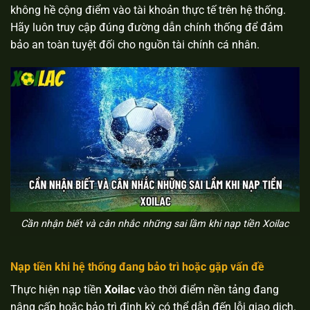
không hề cộng điểm vào tài khoản thực tế trên hệ thống.
Hãy luôn truy cập đúng đường dẫn chính thống để đảm
bảo an toàn tuyệt đối cho nguồn tài chính cá nhân.
Cần nhận biết và cân nhắc những sai lầm khi nạp tiền Xoilac
Nạp tiền khi hệ thống đang bảo trì hoặc gặp vấn đề
Thực hiện nạp tiền
Xoilac
vào thời điểm nền tảng đang
nâng cấp hoặc bảo trì định kỳ có thể dẫn đến lỗi giao dịch.