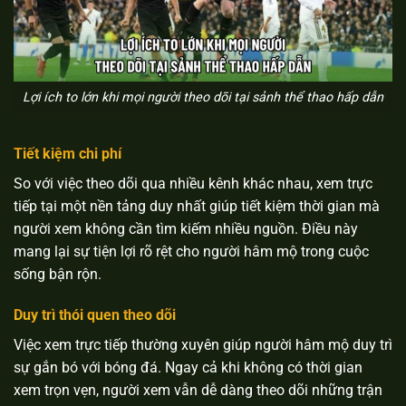
Lợi ích to lớn khi mọi người theo dõi tại sảnh thể thao hấp dẫn
Tiết kiệm chi phí
So với việc theo dõi qua nhiều kênh khác nhau, xem trực
tiếp tại một nền tảng duy nhất giúp tiết kiệm thời gian mà
người xem không cần tìm kiếm nhiều nguồn. Điều này
mang lại sự tiện lợi rõ rệt cho người hâm mộ trong cuộc
sống bận rộn.
Duy trì thói quen theo dõi
Việc xem trực tiếp thường xuyên giúp người hâm mộ duy trì
sự gắn bó với bóng đá. Ngay cả khi không có thời gian
xem trọn vẹn, người xem vẫn dễ dàng theo dõi những trận