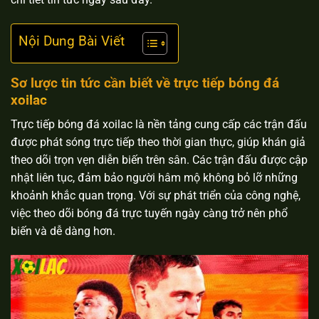
Nội Dung Bài Viết
Sơ lược tin tức cần biết về trực tiếp bóng đá
xoilac
Trực tiếp bóng đá xoilac là nền tảng cung cấp các trận đấu
được phát sóng trực tiếp theo thời gian thực, giúp khán giả
theo dõi trọn vẹn diễn biến trên sân. Các trận đấu được cập
nhật liên tục, đảm bảo người hâm mộ không bỏ lỡ những
khoảnh khắc quan trọng. Với sự phát triển của công nghệ,
việc theo dõi bóng đá trực tuyến ngày càng trở nên phổ
biến và dễ dàng hơn.