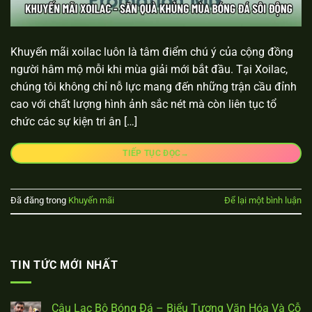
Khuyến mãi xoilac luôn là tâm điểm chú ý của cộng đồng
người hâm mộ mỗi khi mùa giải mới bắt đầu. Tại Xoilac,
chúng tôi không chỉ nỗ lực mang đến những trận cầu đỉnh
cao với chất lượng hình ảnh sắc nét mà còn liên tục tổ
chức các sự kiện tri ân […]
→
TIẾP TỤC ĐỌC
Đã đăng trong
Khuyến mãi
Để lại một bình luận
TIN TỨC MỚI NHẤT
Câu Lạc Bộ Bóng Đá – Biểu Tượng Văn Hóa Và Cỗ