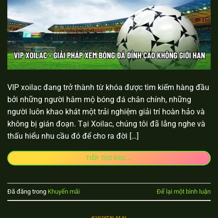
VIP xoilac đang trở thành từ khóa được tìm kiếm hàng đầu
bởi những người hâm mộ bóng đá chân chính, những
người luôn khao khát một trải nghiệm giải trí hoàn hảo và
không bị gián đoạn. Tại Xoilac, chúng tôi đã lắng nghe và
thấu hiểu nhu cầu đó để cho ra đời […]
→
TIẾP TỤC ĐỌC
Đã đăng trong
Khuyến mãi
Để lại một bình luận