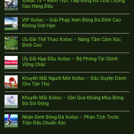
Xoilac Tv – Kênh Trực Tiếp Bóng Đá Chất Lượng
Cao Hàng Đầu
VIP Xoilac – Giải Pháp Xem Bóng Đá Đỉnh Cao
Không Giới Hạn
Ưu Đãi Thể Thao Xoilac – Nâng Tầm Cảm Xúc
Đỉnh Cao
Ưu Đãi Nạp Đầu Xoilac – Bệ Phóng Tài Chính
Vững Chắc
Khuyến Mãi Người Mới Xoilac – Đặc Quyền Dành
Cho Tân Thủ
Khuyến Mãi Xoilac – Săn Quà Khủng Mùa Bóng
Đá Sôi Động
Nhận Định Bóng Đá Xoilac – Phân Tích Trước
Trận Đấu Chuẩn Xác