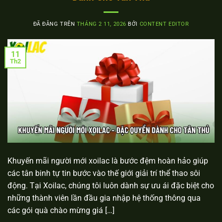
ĐÃ ĐĂNG TRÊN
THÁNG 2 11, 2026
BỞI
CONTENT EDITOR
11
Th2
Khuyến mãi người mới xoilac là bước đệm hoàn hảo giúp
các tân binh tự tin bước vào thế giới giải trí thể thao sôi
động. Tại Xoilac, chúng tôi luôn dành sự ưu ái đặc biệt cho
những thành viên lần đầu gia nhập hệ thống thông qua
×
các gói quà chào mừng giá […]