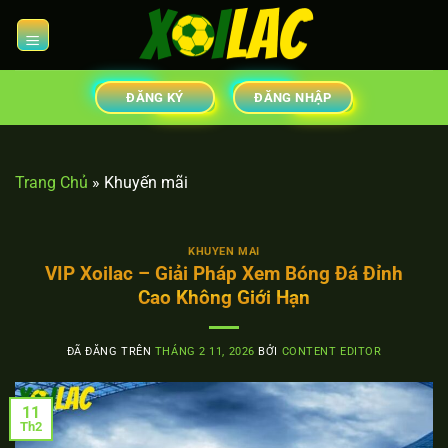
Chuyển
đến
nội
dung
ĐĂNG KÝ
ĐĂNG NHẬP
Trang Chủ
»
Khuyến mãi
KHUYẾN MÃI
VIP Xoilac – Giải Pháp Xem Bóng Đá Đỉnh
Cao Không Giới Hạn
ĐÃ ĐĂNG TRÊN
THÁNG 2 11, 2026
BỞI
CONTENT EDITOR
11
Th2