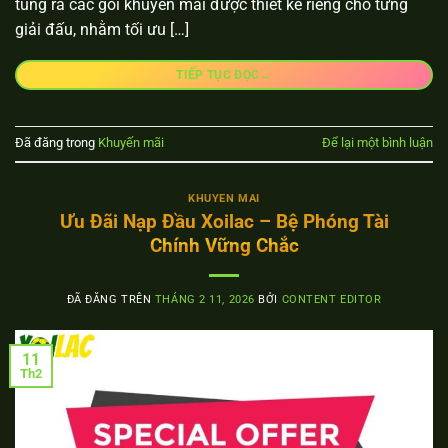
tung ra các gói khuyến mãi được thiết kế riêng cho từng
giải đấu, nhằm tối ưu […]
→
TIẾP TỤC ĐỌC
Đã đăng trong
Khuyến mãi
Để lại một bình luận
KHUYẾN MÃI
Ưu Đãi Nạp Đầu Xoilac – Bệ Phóng Tài
Chính Vững Chắc
ĐÃ ĐĂNG TRÊN
THÁNG 2 11, 2026
BỞI
CONTENT EDITOR
11
Th2