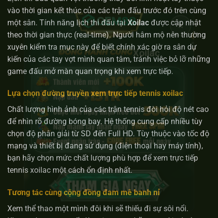
vào thời gian kết thúc của các trận đấu trước đó trên cùng
một sân. Tính năng lịch thi đấu tại
Xoilac
được cập nhật
theo thời gian thực (real-time). Người hâm mộ nên thường
×
xuyên kiểm tra mục này để biết chính xác giờ ra sân dự
kiến của các tay vợt mình quan tâm, tránh việc bỏ lỡ những
Xoilac
game đấu mở màn quan trọng khi xem trực tiếp.
Lựa chọn đường truyền xem trực tiếp tennis xoilac
Chất lượng hình ảnh của các trận tennis đòi hỏi độ nét cao
để nhìn rõ đường bóng bay. Hệ thống cung cấp nhiều tùy
chọn độ phân giải từ SD đến Full HD. Tùy thuộc vào tốc độ
mạng và thiết bị đang sử dụng (điện thoại hay máy tính),
bạn hãy chọn mức chất lượng phù hợp để xem trực tiếp
tennis xoilac một cách ổn định nhất.
Tương tác cùng cộng đồng đam mê banh nỉ
Xem thể thao một mình đôi khi sẽ thiếu đi sự sôi nổi.