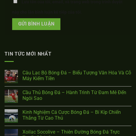
Lưu tên của tôi, email, và trang web trong trình duyệt
này cho lần bình luận kế tiếp của tôi.
TIN TỨC MỚI NHẤT
Câu Lạc Bộ Bóng Đá – Biểu Tượng Văn Hóa Và Cỗ
Máy Kiếm Tiền
Cầu Thủ Bóng Đá – Hành Trình Từ Đam Mê Đến
Ngôi Sao
Kinh Nghiệm Cá Cược Bóng Đá – Bí Kíp Chiến
Thắng Từ Cao Thủ
Xoilac Socolive – Thiên Đường Bóng Đá Trực