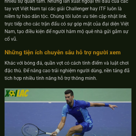
nhiều sự quan tâm. Những lần xuất ngoại thi đấu của các
tay vợt Việt Nam tại các giải Challenger hay ITF luôn là
niềm tự hào dân tộc. Chúng tôi luôn ưu tiên cập nhật link
trực tiếp cho các trận đấu có sự góp mặt của đại diện Việt
Nam, tạo điều kiện để người hâm mộ quê nhà gửi gắm sự
cổ vũ.
Những tiện ích chuyên sâu hỗ trợ người xem
Khác với bóng đá, quần vợt có cách tính điểm và luật chơi
đặc thù. Để nâng cao trải nghiệm người dùng, nền tảng đã
tích hợp nhiều tính năng hỗ trợ thông minh.