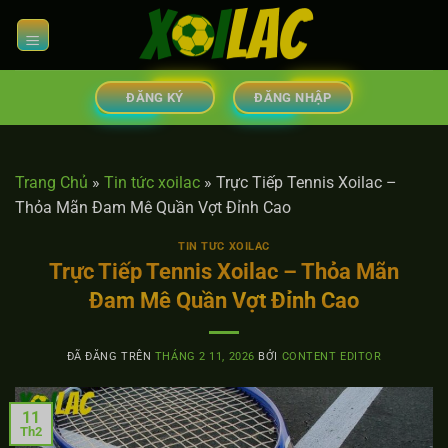
Chuyển
đến
nội
dung
ĐĂNG KÝ
ĐĂNG NHẬP
Trang Chủ
»
Tin tức xoilac
»
Trực Tiếp Tennis Xoilac –
Thỏa Mãn Đam Mê Quần Vợt Đỉnh Cao
TIN TỨC XOILAC
Trực Tiếp Tennis Xoilac – Thỏa Mãn
Đam Mê Quần Vợt Đỉnh Cao
ĐÃ ĐĂNG TRÊN
THÁNG 2 11, 2026
BỞI
CONTENT EDITOR
11
Th2