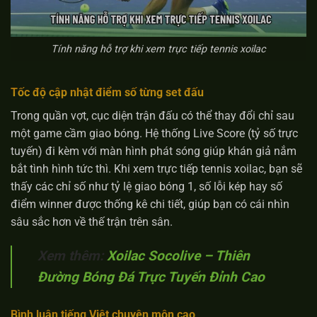
Tính năng hỗ trợ khi xem trực tiếp tennis xoilac
Tốc độ cập nhật điểm số từng set đấu
Trong quần vợt, cục diện trận đấu có thể thay đổi chỉ sau
một game cầm giao bóng. Hệ thống Live Score (tỷ số trực
tuyến) đi kèm với màn hình phát sóng giúp khán giả nắm
bắt tình hình tức thì. Khi xem trực tiếp tennis xoilac, bạn sẽ
thấy các chỉ số như tỷ lệ giao bóng 1, số lỗi kép hay số
điểm winner được thống kê chi tiết, giúp bạn có cái nhìn
sâu sắc hơn về thế trận trên sân.
Xem thêm:
Xoilac Socolive – Thiên
Đường Bóng Đá Trực Tuyến Đỉnh Cao
Bình luận tiếng Việt chuyên môn cao