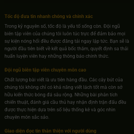
Tốc độ đưa tin nhanh chóng và chính xác
Trong kỷ nguyên số, tốc độ là yếu tố sống còn. Đội ngũ
biên tập viên của chúng tôi luôn túc trực để đảm bảo mọi
sự kiện nóng hổi đều được đăng tải ngay lập tức. Bạn sẽ là
người đầu tiên biết về kết quả bốc thăm, quyết định sa thải
huấn luyện viên hay những thông báo chính thức.
Đội ngũ biên tập viên chuyên môn cao
Chất lượng bài viết là ưu tiên hàng đầu. Các cây bút của
chúng tôi không chỉ có khả năng viết lách tốt mà còn sở
hữu kiến thức bóng đá sâu rộng. Những bài phân tích
chiến thuật, đánh giá cầu thủ hay nhận định trận đấu đều
được thực hiện dựa trên số liệu thống kê và góc nhìn
chuyên môn sắc sảo.
Giao diện đọc tin thân thiện với người dùng