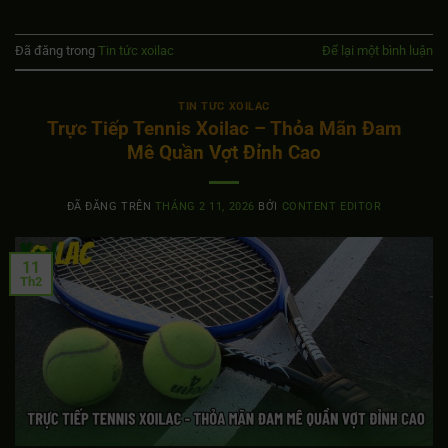
Đã đăng trong
Tin tức xoilac
Để lại một bình luận
TIN TỨC XOILAC
Trực Tiếp Tennis Xoilac – Thỏa Mãn Đam
Mê Quần Vợt Đỉnh Cao
ĐÃ ĐĂNG TRÊN
THÁNG 2 11, 2026
BỞI
CONTENT EDITOR
11
Th2