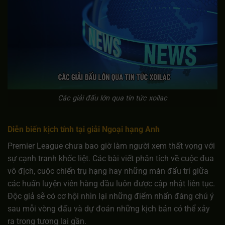
Các giải đấu lớn qua tin tức xoilac
Diễn biến kịch tính tại giải Ngoại hạng Anh
Premier League chưa bao giờ làm người xem thất vọng với
sự cạnh tranh khốc liệt. Các bài viết phân tích về cuộc đua
vô địch, cuộc chiến trụ hạng hay những màn đấu trí giữa
các huấn luyện viên hàng đầu luôn được cập nhật liên tục.
Độc giả sẽ có cơ hội nhìn lại những điểm nhấn đáng chú ý
sau mỗi vòng đấu và dự đoán những kịch bản có thể xảy
ra trong tương lai gần.