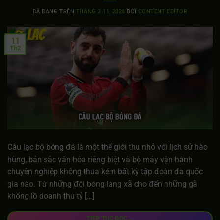
ĐÃ ĐĂNG TRÊN
THÁNG 2 11, 2026
BỞI
CONTENT EDITOR
11
Th2
Câu lạc bộ bóng đá là một thế giới thu nhỏ với lịch sử hào
hùng, bản sắc văn hóa riêng biệt và bộ máy vận hành
chuyên nghiệp không thua kém bất kỳ tập đoàn đa quốc
gia nào. Từ những đội bóng làng xã cho đến những gã
khổng lồ doanh thu tỷ […]
→
TIẾP TỤC ĐỌC