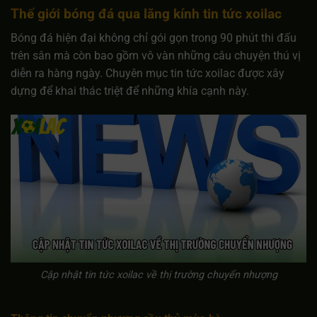
Thế giới bóng đá qua lăng kính tin tức xoilac
Bóng đá hiện đại không chỉ gói gọn trong 90 phút thi đấu
trên sân mà còn bao gồm vô vàn những câu chuyện thú vị
diễn ra hàng ngày. Chuyên mục tin tức xoilac được xây
dựng để khai thác triệt để những khía cạnh này.
Cập nhật tin tức xoilac về thị trường chuyển nhượng