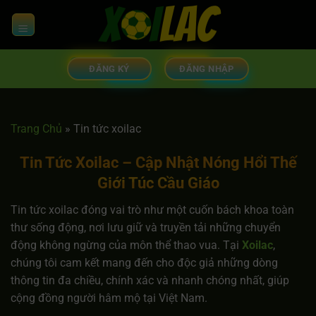
Chuyển
đến
nội
dung
ĐĂNG KÝ
ĐĂNG NHẬP
Trang Chủ
»
Tin tức xoilac
Tin Tức Xoilac – Cập Nhật Nóng Hổi Thế
Giới Túc Cầu Giáo
Tin tức xoilac đóng vai trò như một cuốn bách khoa toàn
thư sống động, nơi lưu giữ và truyền tải những chuyển
động không ngừng của môn thể thao vua. Tại
Xoilac
,
chúng tôi cam kết mang đến cho độc giả những dòng
thông tin đa chiều, chính xác và nhanh chóng nhất, giúp
cộng đồng người hâm mộ tại Việt Nam.