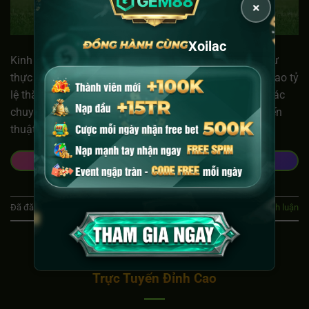
×
Xoilac
Kinh nghiệm cá cược bóng đá quý báu được đúc kết từ
thực chiến của các cao thủ hàng đầu, giúp bạn nâng cao tỷ
lệ thắng và tối ưu hóa lợi nhuận. Vì vậy hãy cùng với các
chuyên gia của xoilac tìm hiểu ngay đâu là những chiến
thuật hiệu quả nhất hiện […]
→
TIẾP TỤC ĐỌC
Đã đăng trong
Tin tức xoilac
Để lại một bình luận
TIN TỨC XOILAC
Xoilac Socolive – Thiên Đường Bóng Đá
Trực Tuyến Đỉnh Cao