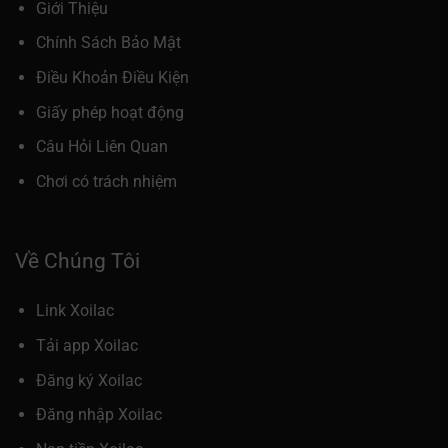
Giới Thiệu
Chính Sách Bảo Mật
Điều Khoản Điều Kiện
Giấy phép hoạt động
Câu Hỏi Liên Quan
Chơi có trách nhiệm
Về Chúng Tôi
Link Xoilac
Tải app Xoilac
Đăng ký Xoilac
Đăng nhập Xoilac