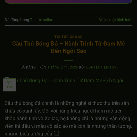
Đã đăng trong
Tin tức xoilac
Để lại một bình luận
TIN TỨC XOILAC
Cầu Thủ Bóng Đá – Hành Trình Từ Đam Mê
Đến Ngôi Sao
ĐÃ ĐĂNG TRÊN
THÁNG 2 11, 2026
BỞI
CONTENT EDITOR
11
Th2
Cầu thủ bóng đá chính là những nghệ sĩ thực thụ trên sân
khấu cỏ xanh ấy. Đối với hàng triệu người hâm mộ trên
khắp hành tinh và Xoilac, họ không chỉ là những vận động
viên thi đấu vì màu cờ sắc áo mà còn là những thần tượng,
những biểu tượng của […]