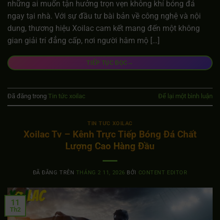
những ai muốn tận hưởng trọn vẹn không khí bóng đá
ngay tại nhà. Với sự đầu tư bài bản về công nghệ và nội
dung, thương hiệu Xoilac cam kết mang đến một không
gian giải trí đẳng cấp, nơi người hâm mộ […]
→
TIẾP TỤC ĐỌC
Đã đăng trong
Tin tức xoilac
Để lại một bình luận
TIN TỨC XOILAC
Xoilac Tv – Kênh Trực Tiếp Bóng Đá Chất
Lượng Cao Hàng Đầu
ĐÃ ĐĂNG TRÊN
THÁNG 2 11, 2026
BỞI
CONTENT EDITOR
11
Th2