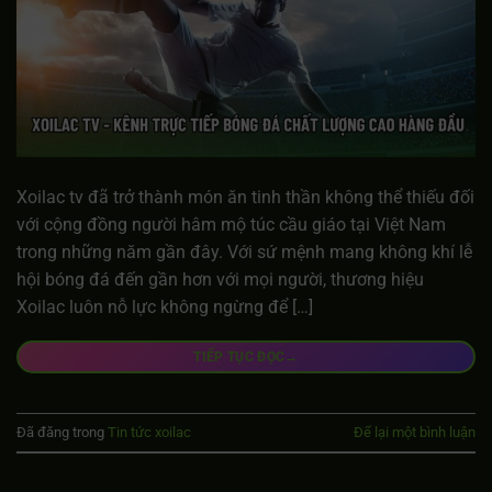
Xoilac tv đã trở thành món ăn tinh thần không thể thiếu đối
với cộng đồng người hâm mộ túc cầu giáo tại Việt Nam
trong những năm gần đây. Với sứ mệnh mang không khí lễ
hội bóng đá đến gần hơn với mọi người, thương hiệu
Xoilac luôn nỗ lực không ngừng để […]
→
TIẾP TỤC ĐỌC
Đã đăng trong
Tin tức xoilac
Để lại một bình luận